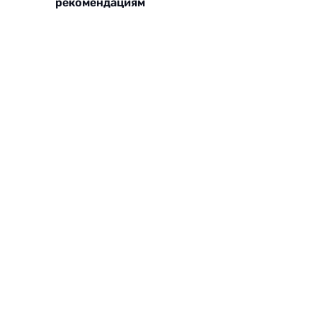
рекомендациям
БЫСТРО &
ВЫГОДНО