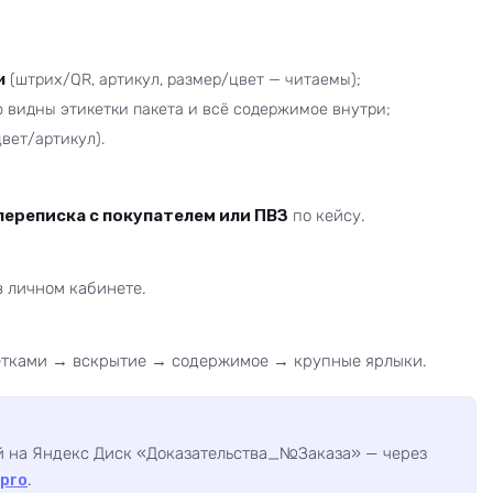
и
(штрих/QR, артикул, размер/цвет — читаемы);
 видны этикетки пакета и всё содержимое внутри;
вет/артикул).
переписка с покупателем или ПВЗ
по кейсу.
в личном кабинете.
етками → вскрытие → содержимое → крупные ярлыки.
й на Яндекс Диск «Доказательства_№Заказа» — через
.pro
.