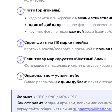
количество.
Фото (оригиналы)
2
кадр пакета или коробки с
нашими этикеткам
один общий кадр:
в одном фото одновременно
крупные фото ярлыков
каждой
вещи (размер/ц
Скриншоты из ЛК маркетплейса
3
Карточка заказа/возврата с причиной и
полная 
Если товар маркируется «Честный Знак»
4
Фото кодов на изделиях и скрин статусов кодов 
Опционально — усилит кейс
5
Видео распаковки
одним дублем:
пакет с этик
Форматы:
JPG / PNG / MP4 / PDF.
Как отправить:
одним архивом, папкой или ссылко
форму сайта, общий чат или на
support@willbedone