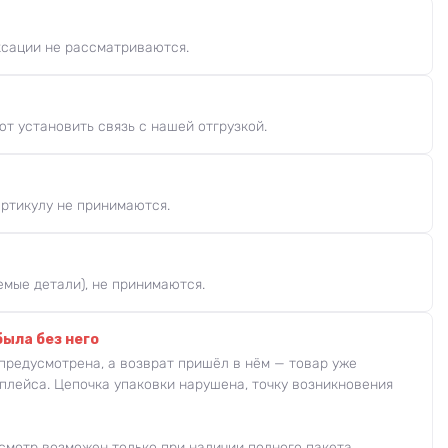
ксации не рассматриваются.
т установить связь с нашей отгрузкой.
артикулу не принимаются.
мые детали), не принимаются.
была без него
 предусмотрена, а возврат пришёл в нём — товар уже
плейса. Цепочка упаковки нарушена, точку возникновения
есмотр возможен только при наличии полного пакета