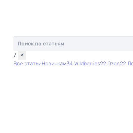
/
Все статьи
Новичкам
34
Wildberries
22
Ozon
22
Ло