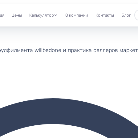
ая
Цены
Калькулятор
О компании
Контакты
Блог
 фулфилмента willbedone и практика селлеров марке